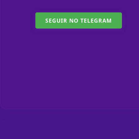
SEGUIR NO TELEGRAM