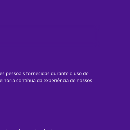
es pessoais fornecidas durante o uso de
elhoria contínua da experiência de nossos