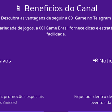
📱 Benefícios do Canal
Descubra as vantagens de seguir a 001Game no Telegram
riedade de jogos, a 001Game Brasil fornece dicas e estrat
facilidade.
sivos
📢 Notí
m, promoções especiais
Fique por dentro d
s únicos!
eventos da