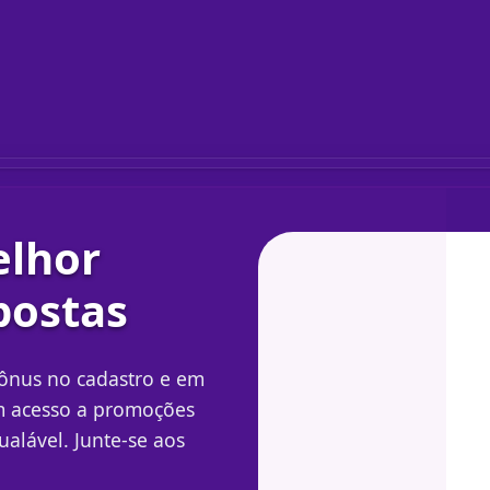
elhor
postas
ônus no cadastro e em
m acesso a promoções
ualável. Junte-se aos