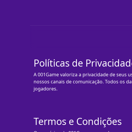
Políticas de Privacida
A 001Game valoriza a privacidade de seus 
nossos canais de comunicação. Todos os dad
jogadores.
Termos e Condições