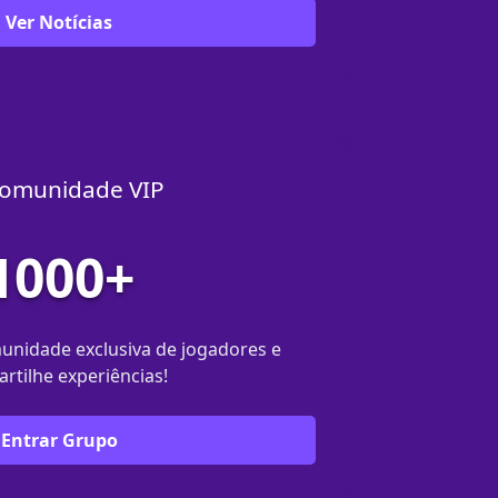
Ver Notícias
Comunidade VIP
1000+
unidade exclusiva de jogadores e
rtilhe experiências!
Entrar Grupo