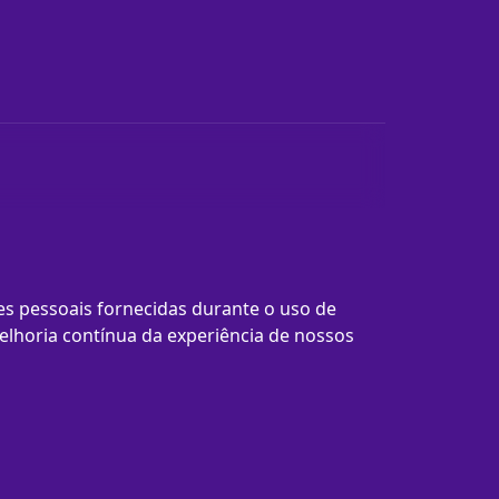
es pessoais fornecidas durante o uso de
elhoria contínua da experiência de nossos