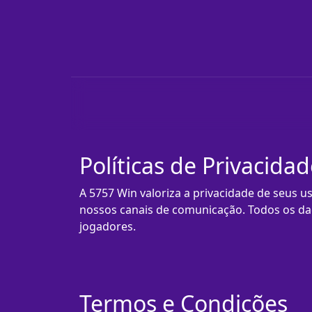
Políticas de Privacida
A 5757 Win valoriza a privacidade de seus 
nossos canais de comunicação. Todos os dad
jogadores.
Termos e Condições