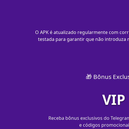
O APK é atualizado regularmente com corr
testada para garantir que não introduza
🎁 Bônus Exclu
VIP
Receba bônus exclusivos do Telegra
e códigos promocionai