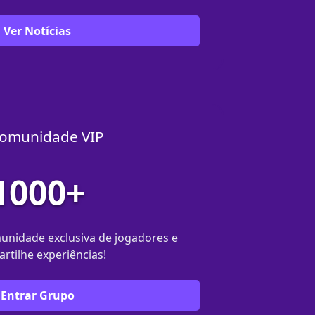
Ver Notícias
Comunidade VIP
1000+
unidade exclusiva de jogadores e
rtilhe experiências!
Entrar Grupo