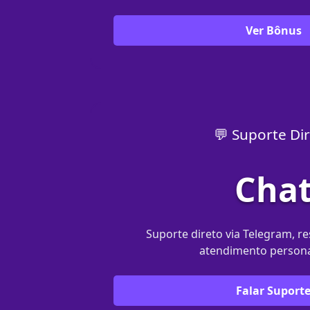
Ver Bônus
💬 Suporte Di
Cha
Suporte direto via Telegram, r
atendimento persona
Falar Suport