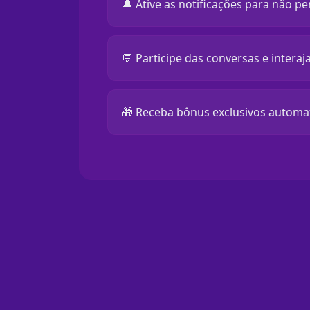
🔔 Ative as notificações para não p
💬 Participe das conversas e interaj
🎁 Receba bônus exclusivos autom