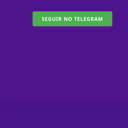
SEGUIR NO TELEGRAM