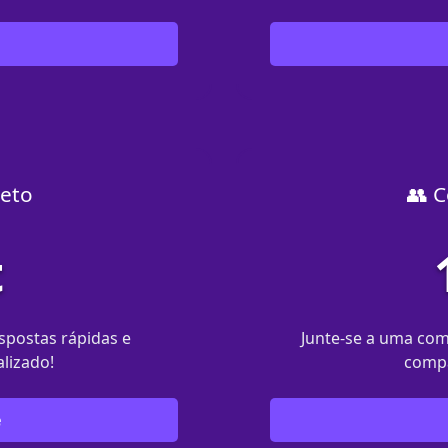
reto
👥 
t
espostas rápidas e
Junte-se a uma com
lizado!
compa
e