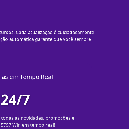
cursos. Cada atualização é cuidadosamente
zação automática garante que você sempre
cias em Tempo Real
24/7
e todas as novidades, promoções e
 5757 Win em tempo real!