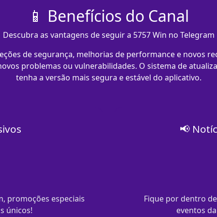
📱 Benefícios do Canal
Descubra as vantagens de seguir a 5757 Win no Telegram
eções de segurança, melhorias de performance e novos re
 novos problemas ou vulnerabilidades. O sistema de atuali
tenha a versão mais segura e estável do aplicativo.
sivos
📢 Notí
m, promoções especiais
Fique por dentro d
s únicos!
eventos da