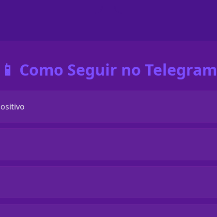
📱 Como Seguir no Telegram
ositivo