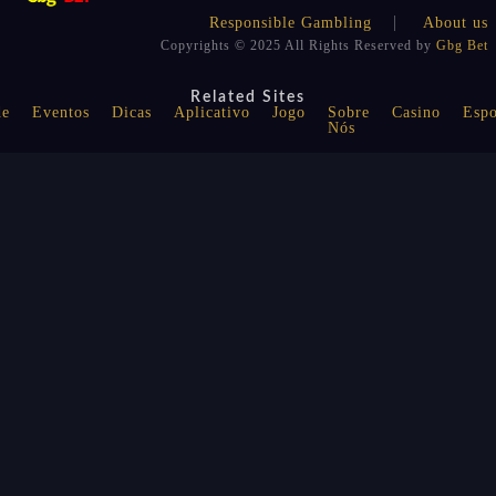
Responsible Gambling
About us
Copyrights © 2025 All Rights Reserved by
Gbg Bet
Related Sites
de
Eventos
Dicas
Aplicativo
Jogo
Sobre
Casino
Espo
Nós