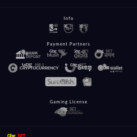
Info
Payment Partners
Gaming License