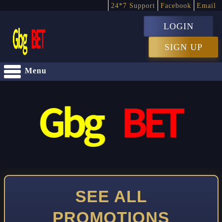
24*7 Support
Facebook
Email
LOGIN
SIGN UP
Menu
SEE ALL
PROMOTIONS