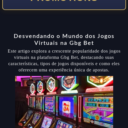
Desvendando o Mundo dos Jogos
Virtuais na Gbg Bet
Este artigo explora a crescente popularidade dos jogos
virtuais na plataforma Gbg Bet, destacando suas
características, tipos de jogos disponíveis e como eles
oferecem uma experiência única de apostas.