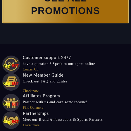
PROMOTIONS
Customer support 24/7
have a question ? Speak to our agent online
Contact CS
New Member Guide
Check out FAQ and guides
Check now
Affiliates Program
Partner with us and earn some income!
Find Out more
Partnerships
Meet our Brand Ambassadors & Sports Partners
Learnt more